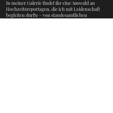
In meiner Galerie findet ihr eine Auswahl an
Hochzeitsreportagen, die ich mit Leidenschaft
begleiten durfte – von standesamtlichen
Trauungen über kirchliche Hochzeiten bis hin zu
freien Trauungen. Jede Hochzeit ist einzigartig,
und genau das spiegelt sich in meinen Bildern
wider. Ich halte die besonderen Momente eures
Tages in einem authentischen, emotionalen und
natürlichen Stil fest – ungestellt, voller Liebe und
so, wie ihr wirklich seid.
Ob Boho-Hochzeit, Scheunen-Romantik,
klassische Eleganz, Editorial Look oder eine
moderne, urbane Hochzeit – ich passe meine
Hochzeitsfotografie individuell an euren Stil an.
Mein Ziel ist es, eure Geschichte in einer
einzigartigen Hochzeitsreportage festzuhalten,
die euch auch in vielen Jahren noch in die
schönsten Augenblicke zurückversetzt.